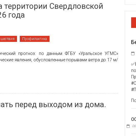
а территории Свердловской
26 года
cшествия
Профилактика
Б
еский прогноз: по данным ФГБУ «Уральское УГМС»
еские явления, обусловленные порывами ветра до 17 м/
✅В
п
Пр
#
#
По
ать перед выходом из дома.
О
06