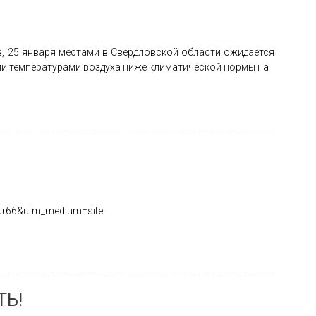
в, 25 января местами в Свердловской области ожидается
и температурами воздуха ниже климатической нормы на
cur66&utm_medium=site
Ь!