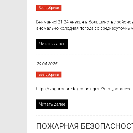
Без рубрики
Внимание! 21-24 января в большинстве районо
аномально холодная погода со среднесуточным
Читать далее
29.04.2025
Без рубрики
https://zagorodsreda.gosuslugi.ru/?utm_source=
Читать далее
ПОЖАРНАЯ БЕЗОПАСНОСТ