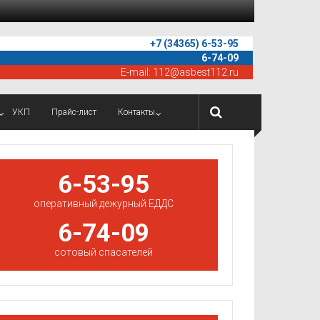
+7 (34365) 6-53-95
6-74-09
E-mail:
112@asbest112.ru
УКП
Прайс-лист
Контакты
6-53-95
оперативный дежурный ЕДДС
6-74-09
сотовый спасателей