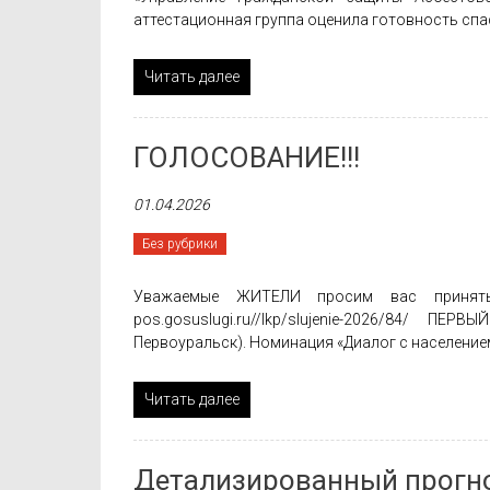
аттестационная группа оценила готовность спа
Читать далее
ГОЛОСОВАНИЕ!!!
01.04.2026
Без рубрики
Уважаемые ЖИТЕЛИ просим вас принять 
pos.gosuslugi.ru//lkp/slujenie-2026/84/ 
Первоуральск). Номинация «Диалог с население
Читать далее
Детализированный прогн