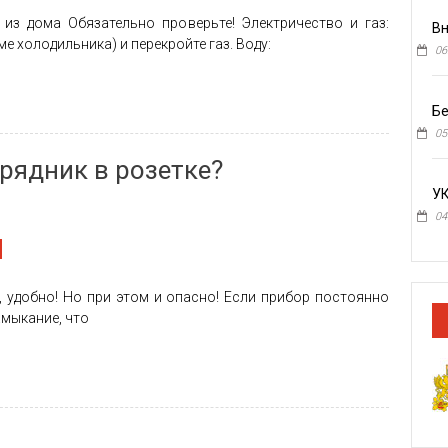
из дома Обязательно проверьте! Электричество и газ:
Вн
е холодильника) и перекройте газ. Воду:
06
Бе
05
рядник в розетке?
У
04
, удобно! Но при этом и опасно! Если прибор постоянно
амыкание, что