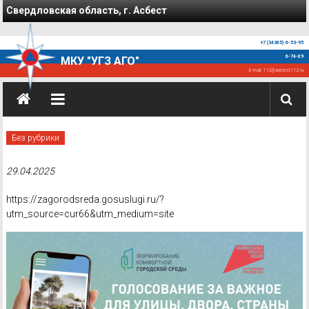
Перейти к содержимому
Свердловская область, г. Асбест
+7 (34365) 6-53-95
6-74-09
МКУ "УГЗ АГО"
E-mail:
112@asbest112.ru
Без рубрики
29.04.2025
https://zagorodsreda.gosuslugi.ru/?
utm_source=cur66&utm_medium=site