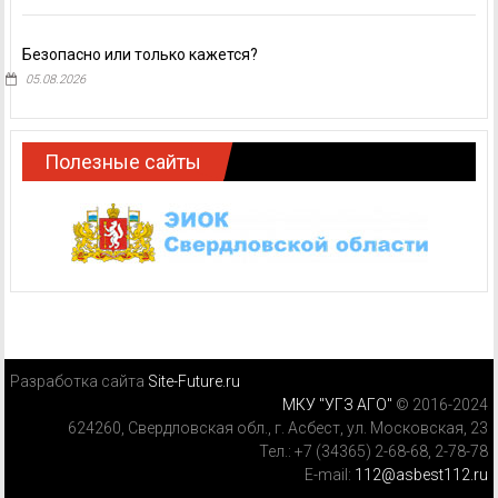
Безопасно или только кажется?
05.08.2026
Полезные сайты
Разработка сайта
Site-Future.ru
МКУ "УГЗ АГО"
© 2016-2024
624260, Свердловская обл., г. Асбест, ул. Московская, 23
Тел.: +7 (34365) 2-68-68, 2-78-78
E-mail:
112@asbest112.ru