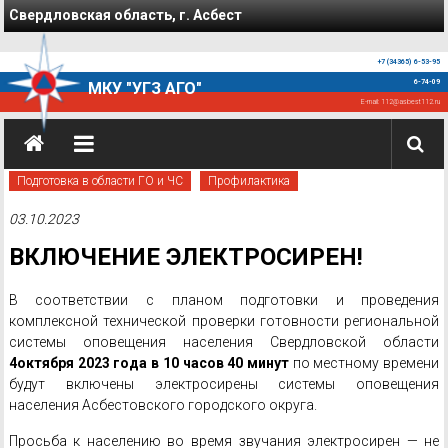
Перейти к содержимому
Свердловская область, г. Асбест
+7 (34365) 6-53-95
6-74-09
МКУ "УГЗ АГО"
E-mail:
112@asbest112.ru
Подготовка в области ГО и ЧС
Профилактика
03.10.2023
ВКЛЮЧЕНИЕ ЭЛЕКТРОСИРЕН!
В соответствии с планом подготовки и проведения
комплексной технической проверки готовности региональной
системы оповещения населения Свердловской области
4октября 2023 года в 10 часов 40 минут
по местному времени
будут включены электросирены системы оповещения
населения Асбестовского городского округа.
Просьба к населению во время звучания электросирен — не