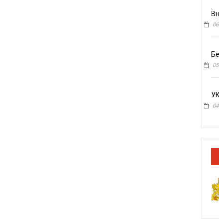
Вн
06
Бе
05
У
04