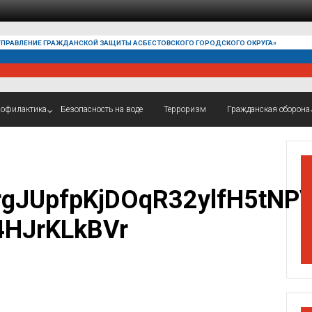
УПРАВЛЕНИЕ ГРАЖДАНСКОЙ ЗАЩИТЫ АСБЕСТОВСКОГО ГОРОДСКОГО ОКРУГА»
офилактика
Безопасность на воде
Терроризм
Гражданская оборона
gJUpfpKjDOqR32ylfH5tNP
4HJrKLkBVr