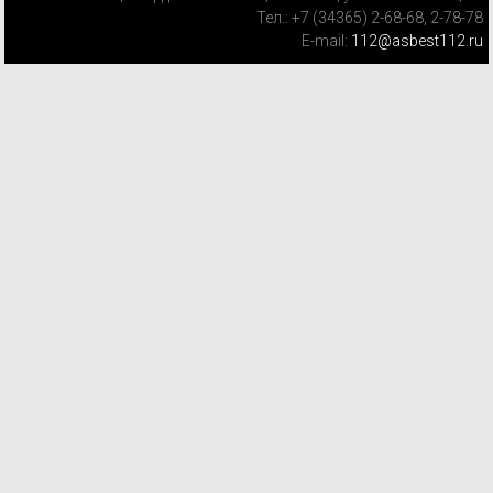
Тел.: +7 (34365) 2-68-68, 2-78-78
E-mail:
112@asbest112.ru