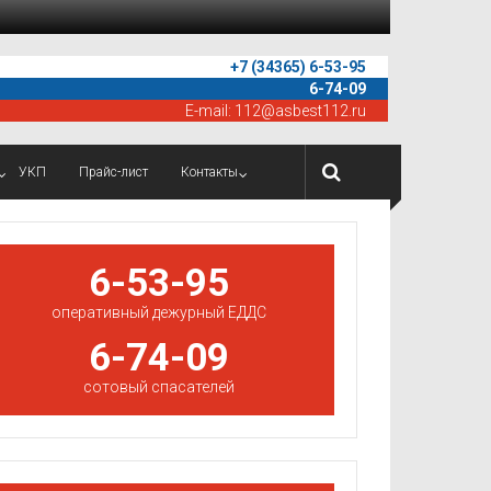
+7 (34365) 6-53-95
6-74-09
E-mail:
112@asbest112.ru
УКП
Прайс-лист
Контакты
6-53-95
оперативный дежурный ЕДДС
6-74-09
сотовый спасателей