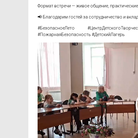
Формат встречи — живое общение, практические
📢 Благодарим гостей за сотрудничество и вкла
#БезопасноеЛето #ЦентрДетскогоТво
#ПожарнаяБезопасность #ДетскийЛагерь
Видеоплеер