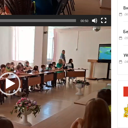
Вн
06
00:50
Бе
05
У
04