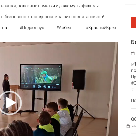
 навыки, полезные памятки и даже мультфильмы.
д в безопасность и здоровье наших воспитанников!
рчества #Подсолнух #Асбест #КрасныйКрест
Б
✅В
п
Пр
#
#
По
О
06