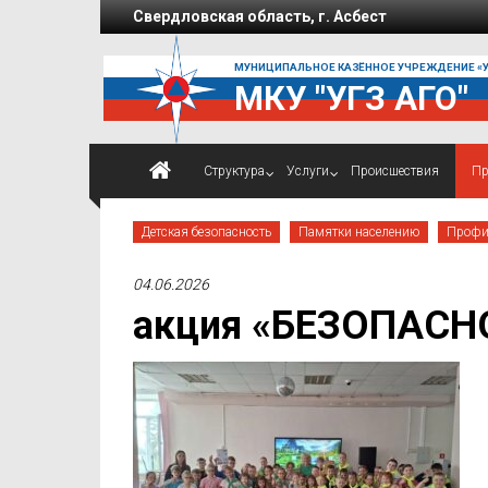
Перейти к содержимому
Свердловская область, г. Асбест
МУНИЦИПАЛЬНОЕ КАЗЁННОЕ УЧРЕЖДЕНИЕ «
МКУ "УГЗ АГО"
Структура
Услуги
Проиcшествия
Пр
Детская безопасность
Памятки населению
Профи
04.06.2026
акция «БЕЗОПАСН