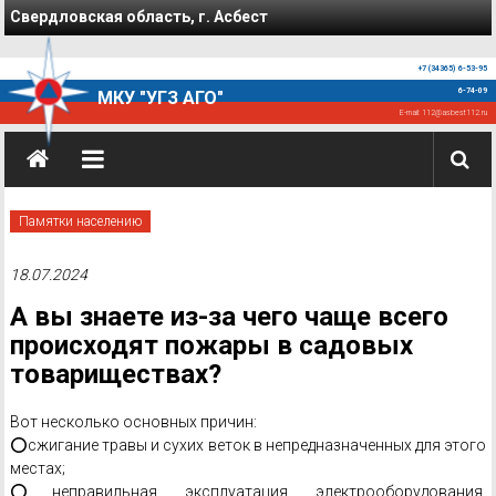
Перейти к содержимому
Свердловская область, г. Асбест
+7 (34365) 6-53-95
6-74-09
МКУ "УГЗ АГО"
E-mail:
112@asbest112.ru
Памятки населению
18.07.2024
А вы знаете из-за чего чаще всего
происходят пожары в садовых
товариществах?
Вот несколько основных причин:
⭕сжигание травы и сухих веток в непредназначенных для этого
местах;
⭕неправильная эксплуатация электрооборудования,