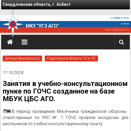
Перейти к содержимому
Свердловская область, г. Асбест
+7 (34365) 6-53-95
6-74-09
МКУ "УГЗ АГО"
E-mail:
112@asbest112.ru
Детская безопасность
Подготовка в области ГО и ЧС
11.10.2024
Занятия в учебно-консультационном
пунке по ГОЧС созданное на базе
МБУК ЦБС АГО.
🧑‍🚒В период проведения Месячника гражданской обороны
ответственные по УКП № 1 ГОЧС провели экскурсию для
школьников по учебно-консультационному пункту.