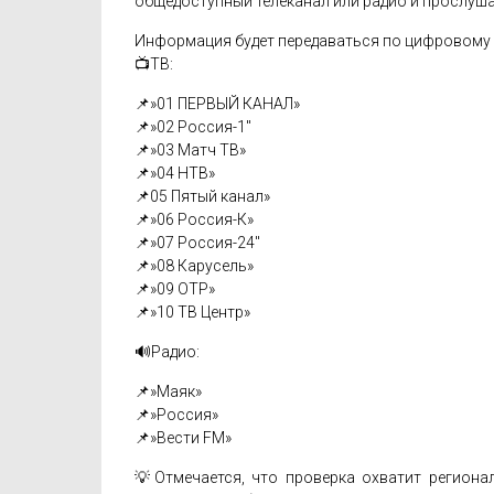
общедоступный телеканал или радио и прослуш
Информация будет передаваться по цифровому 
📺ТВ:
📌»01 ПЕРВЫЙ КАНАЛ»
📌»02 Россия-1″
📌»03 Матч ТВ»
📌»04 НТВ»
📌05 Пятый канал»
📌»06 Россия-К»
📌»07 Россия-24″
📌»08 Карусель»
📌»09 ОТР»
📌»10 ТВ Центр»
🔊Радио:
📌»Маяк»
📌»Россия»
📌»Вести FM»
💡Отмечается, что проверка охватит регион