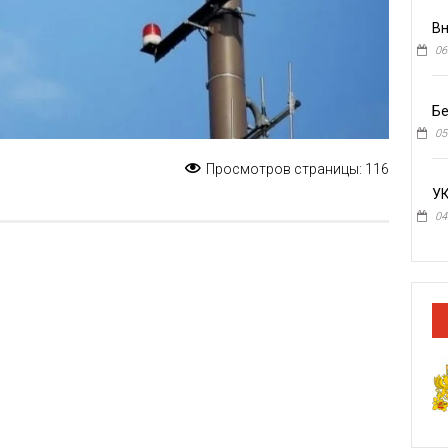
Вн
06
Бе
05
Просмотров страницы:
116
У
04