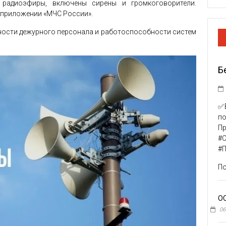
 радиоэфиры, включены сирены и громкоговорители.
 приложении «МЧС России».
ности дежурного персонала и работоспособности систем
Б
✅В
п
Пр
#
#
По
О
06