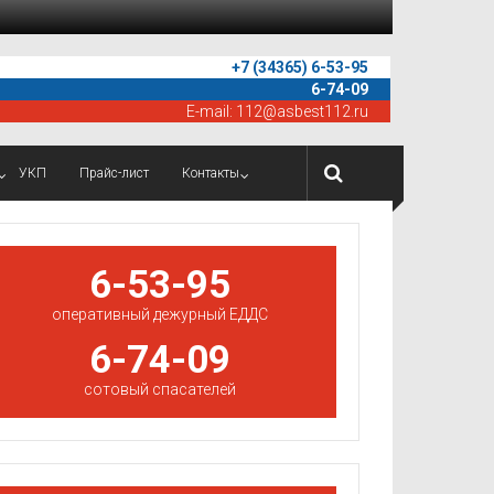
+7 (34365) 6-53-95
6-74-09
E-mail:
112@asbest112.ru
УКП
Прайс-лист
Контакты
6-53-95
оперативный дежурный ЕДДС
6-74-09
сотовый спасателей