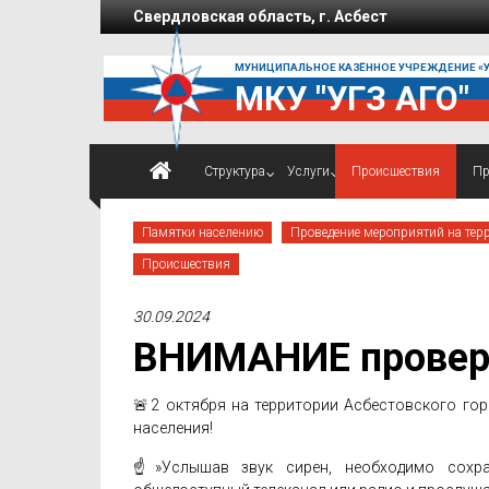
Перейти к содержимому
Свердловская область, г. Асбест
МУНИЦИПАЛЬНОЕ КАЗЁННОЕ УЧРЕЖДЕНИЕ «
МКУ "УГЗ АГО"
Структура
Услуги
Проиcшествия
Пр
Памятки населению
Проведение мероприятий на терр
Проиcшествия
30.09.2024
ВНИМАНИЕ провер
🚨2 октября на территории Асбестовского го
населения!
☝»Услышав звук сирен, необходимо сохра