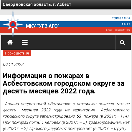
Перейти к содержимому
Свердловская область, г. Асбест
+7 (34365) 6-53-95
6-74-09
МКУ "УГЗ АГО"
E-mail:
112@asbest112.ru
Проиcшествия
09.11.2022
Информация о пожарах в
Асбестовском городском округе за
десять месяцев 2022 года.
Анализ оперативной обстановки с пожарами показал, что за
десять месяцев 2022 года на территории Асбестовского
городского округа зарегистрировано
53
пожара (в 2021г.– 114).
При пожарах погиб 1 человек (в 2021г. – 5), травмированных нет
(в 2021г. – 2). Прямого ущерба от пожаров нет (в 2021г. – 0 руб.).